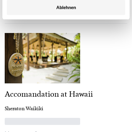
Ablehnen
Offrir une participation
Accomandation at Hawaii
Sheraton Waikiki