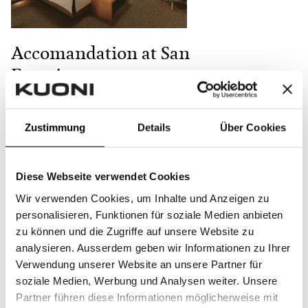
Accomandation at San
Francisco
Villa Florence
Zustimmung
Details
Über Cookies
Montant total:
Diese Webseite verwendet Cookies
CHF 1 000,- (CHF 1 000,– non
Wir verwenden Cookies, um Inhalte und Anzeigen zu
payés)
personalisieren, Funktionen für soziale Medien anbieten
zu können und die Zugriffe auf unsere Website zu
Offrir une participation
analysieren. Ausserdem geben wir Informationen zu Ihrer
Verwendung unserer Website an unsere Partner für
soziale Medien, Werbung und Analysen weiter. Unsere
Partner führen diese Informationen möglicherweise mit